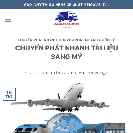
Skip
ADD ANYTHING HERE OR JUST REMOVE IT...
to
content
CHUYỂN PHÁT NHANH
,
CHUYỂN PHÁT NHANH QUỐC TẾ
CHUYỂN PHÁT NHANH TÀI LIỆU
SANG MỸ
POSTED ON
16 THÁNG 7, 2024
BY
HUYNHNHU_CT
16
Th7