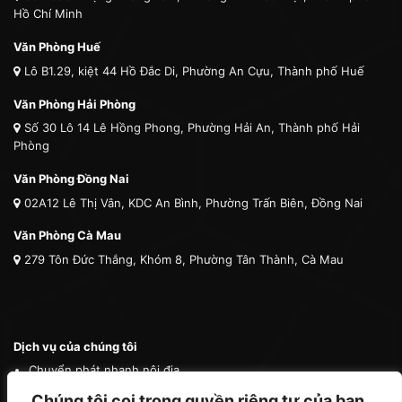
Hồ Chí Minh
Văn Phòng Huế
Lô B1.29, kiệt 44 Hồ Đắc Di, Phường An Cựu, Thành phố Huế
Văn Phòng Hải Phòng
Số 30 Lô 14 Lê Hồng Phong, Phường Hải An, Thành phố Hải
Phòng
Văn Phòng Đồng Nai
02A12 Lê Thị Vân, KDC An Bình, Phường Trấn Biên, Đồng Nai
Văn Phòng Cà Mau
279 Tôn Đức Thắng, Khóm 8, Phường Tân Thành, Cà Mau
Dịch vụ của chúng tôi
Chuyển phát nhanh nội địa
Chuyển phát nhanh quốc tế
Chúng tôi coi trọng quyền riêng tư của bạn