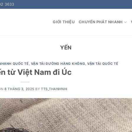
92 3633
GIỚI THIỆU
CHUYỂN PHÁT NHANH
YẾN
NHANH QUỐC TẾ
,
VẬN TẢI ĐƯỜNG HÀNG KHÔNG
,
VẬN TẢI QUỐC TẾ
ến từ Việt Nam đi Úc
ON
8 THÁNG 3, 2025
BY
TTS_THANHNHI