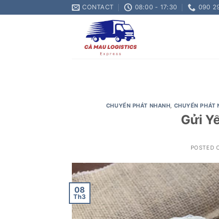
Skip
CONTACT
08:00 - 17:30
090 2
to
content
CHUYỂN PHÁT NHANH
,
CHUYỂN PHÁT 
Gửi Y
POSTED 
08
Th3