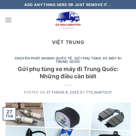
Skip
ADD ANYTHING HERE OR JUST REMOVE IT...
to
content
VIỆT TRUNG
CHUYỂN PHÁT NHANH QUỐC TẾ
,
GỬI PHỤ TÙNG XE MÁY ĐI
TRUNG QUỐC
Gửi phụ tùng xe máy đi Trung Quốc:
Những điều cần biết
POSTED ON
27 THÁNG 8, 2025
BY
TTS_NHATQUY
27
Th8