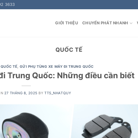
92 3633
GIỚI THIỆU
CHUYỂN PHÁT NHANH
QUỐC TẾ
 QUỐC TẾ
,
GỬI PHỤ TÙNG XE MÁY ĐI TRUNG QUỐC
đi Trung Quốc: Những điều cần biết
ON
27 THÁNG 8, 2025
BY
TTS_NHATQUY