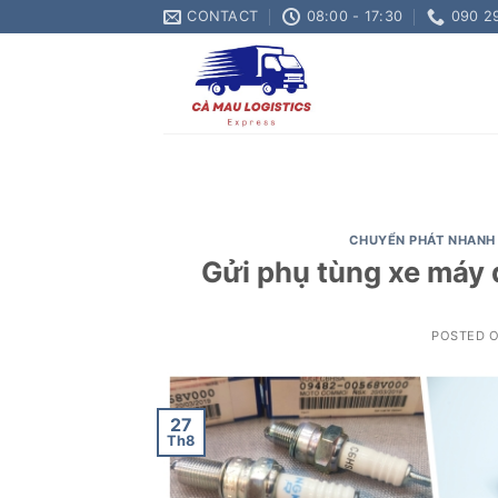
Skip
CONTACT
08:00 - 17:30
090 2
to
content
CHUYỂN PHÁT NHANH
Gửi phụ tùng xe máy 
POSTED 
27
Th8