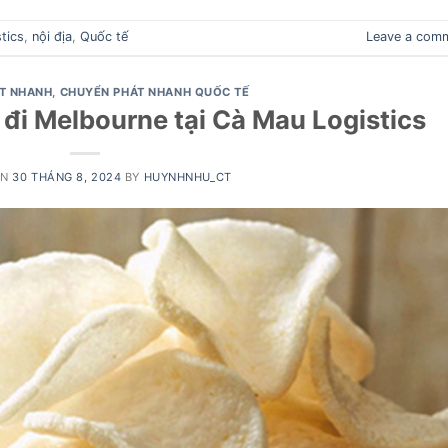
tics
,
nội địa
,
Quốc tế
Leave a com
T NHANH
,
CHUYỂN PHÁT NHANH QUỐC TẾ
đi Melbourne tại Cà Mau Logistics
ON
30 THÁNG 8, 2024
BY
HUYNHNHU_CT