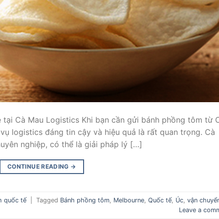
tại Cà Mau Logistics Khi bạn cần gửi bánh phồng tôm từ 
ụ logistics đáng tin cậy và hiệu quả là rất quan trọng. Cà
uyên nghiệp, có thể là giải pháp lý […]
CONTINUE READING
→
h quốc tế
|
Tagged
Bánh phồng tôm
,
Melbourne
,
Quốc tế
,
Úc
,
vận chuyể
Leave a com