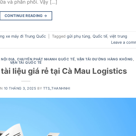
ữa và phân phối. Vậy […]
CONTINUE READING
→
ùng xe máy đi Trung Quốc
|
Tagged
gửi phụ tùng
,
Quốc tế
,
việt trung
Leave a com
NỘI ĐỊA
,
CHUYỂN PHÁT NHANH QUỐC TẾ
,
VẬN TẢI ĐƯỜNG HÀNG KHÔNG
,
VẬN TẢI QUỐC TẾ
i liệu giá rẻ tại Cà Mau Logistics
ON
10 THÁNG 3, 2025
BY
TTS_THANHNHI