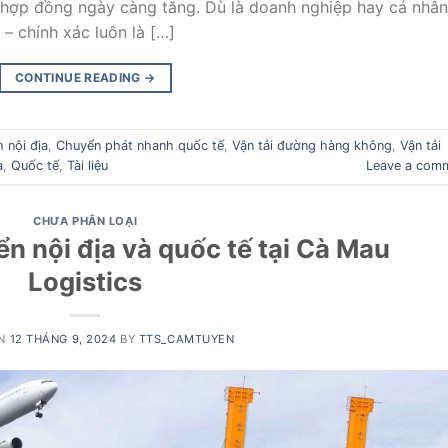
ơ, hợp đồng ngày càng tăng. Dù là doanh nghiệp hay cá nhân
 – chính xác luôn là […]
CONTINUE READING
→
 nội địa
,
Chuyển phát nhanh quốc tế
,
Vận tải đường hàng không
,
Vận tải
a
,
Quốc tế
,
Tài liệu
Leave a com
CHƯA PHÂN LOẠI
n nội địa và quốc tế tại Cà Mau
Logistics
ON
12 THÁNG 9, 2024
BY
TTS_CAMTUYEN