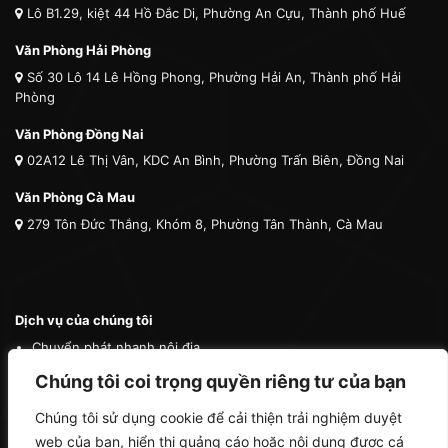
Lô B1.29, kiệt 44 Hồ Đắc Di, Phường An Cựu, Thành phố Huế
Văn Phòng Hải Phòng
Số 30 Lô 14 Lê Hồng Phong, Phường Hải An, Thành phố Hải
Phòng
Văn Phòng Đồng Nai
02A12 Lê Thị Vân, KDC An Bình, Phường Trấn Biên, Đồng Nai
Văn Phòng Cà Mau
279 Tôn Đức Thắng, Khóm 8, Phường Tân Thành, Cà Mau
Dịch vụ của chúng tôi
Chuyển phát nhanh nội địa
Chuyển phát nhanh quốc tế
Chúng tôi coi trọng quyền riêng tư của bạn
Vận tải quốc tế
Chúng tôi sử dụng cookie để cải thiện trải nghiệm duyệt
Vận chuyển thú cưng
web của bạn, hiển thị quảng cáo hoặc nội dung được cá