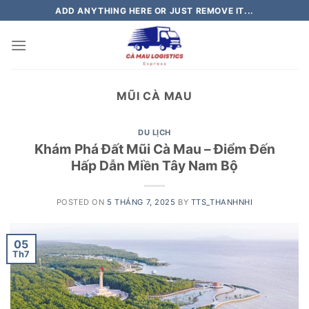
Skip
ADD ANYTHING HERE OR JUST REMOVE IT...
to
content
MŨI CÀ MAU
DU LỊCH
Khám Phá Đất Mũi Cà Mau – Điểm Đến
Hấp Dẫn Miền Tây Nam Bộ
POSTED ON
5 THÁNG 7, 2025
BY
TTS_THANHNHI
05
Th7