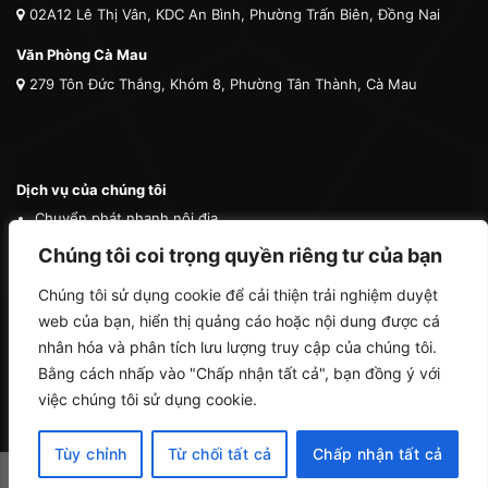
02A12 Lê Thị Vân, KDC An Bình, Phường Trấn Biên, Đồng Nai
Văn Phòng Cà Mau
279 Tôn Đức Thắng, Khóm 8, Phường Tân Thành, Cà Mau
Dịch vụ của chúng tôi
Chuyển phát nhanh nội địa
Chuyển phát nhanh quốc tế
Chúng tôi coi trọng quyền riêng tư của bạn
Vận tải quốc tế
Chúng tôi sử dụng cookie để cải thiện trải nghiệm duyệt
Vận chuyển thú cưng
web của bạn, hiển thị quảng cáo hoặc nội dung được cá
Mua hộ hàng nước ngoài
nhân hóa và phân tích lưu lượng truy cập của chúng tôi.
Bằng cách nhấp vào "Chấp nhận tất cả", bạn đồng ý với
việc chúng tôi sử dụng cookie.
Tùy chỉnh
Từ chối tất cả
Chấp nhận tất cả
Copyright 2026 ©
Cà Mau Logistics