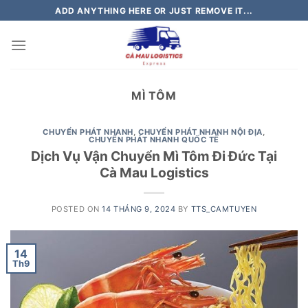
Skip
ADD ANYTHING HERE OR JUST REMOVE IT...
to
content
MÌ TÔM
CHUYỂN PHÁT NHANH
,
CHUYỂN PHÁT NHANH NỘI ĐỊA
,
CHUYỂN PHÁT NHANH QUỐC TẾ
Dịch Vụ Vận Chuyển Mì Tôm Đi Đức Tại
Cà Mau Logistics
POSTED ON
14 THÁNG 9, 2024
BY
TTS_CAMTUYEN
14
Th9