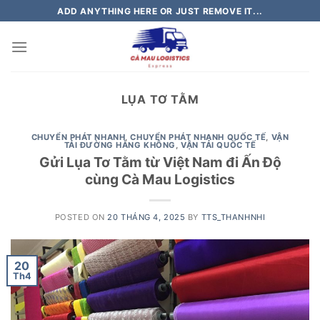
Skip
ADD ANYTHING HERE OR JUST REMOVE IT...
to
content
LỤA TƠ TẰM
CHUYỂN PHÁT NHANH
,
CHUYỂN PHÁT NHANH QUỐC TẾ
,
VẬN
TẢI ĐƯỜNG HÀNG KHÔNG
,
VẬN TẢI QUỐC TẾ
Gửi Lụa Tơ Tằm từ Việt Nam đi Ấn Độ
cùng Cà Mau Logistics
POSTED ON
20 THÁNG 4, 2025
BY
TTS_THANHNHI
20
Th4