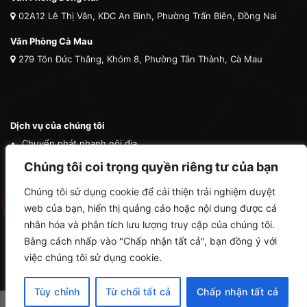
02A12 Lê Thị Vân, KDC An Bình, Phường Trấn Biên, Đồng Nai
Văn Phòng Cà Mau
279 Tôn Đức Thắng, Khóm 8, Phường Tân Thành, Cà Mau
Dịch vụ của chúng tôi
Chuyển phát nhanh nội địa
Chuyển phát nhanh quốc tế
Chúng tôi coi trọng quyền riêng tư của bạn
Vận tải quốc tế
Chúng tôi sử dụng cookie để cải thiện trải nghiệm duyệt
Vận chuyển thú cưng
web của bạn, hiển thị quảng cáo hoặc nội dung được cá
Mua hộ hàng nước ngoài
nhân hóa và phân tích lưu lượng truy cập của chúng tôi.
Bằng cách nhấp vào "Chấp nhận tất cả", bạn đồng ý với
việc chúng tôi sử dụng cookie.
Tùy chỉnh
Từ chối tất cả
Chấp nhận tất cả
Copyright 2026 ©
Cà Mau Logistics