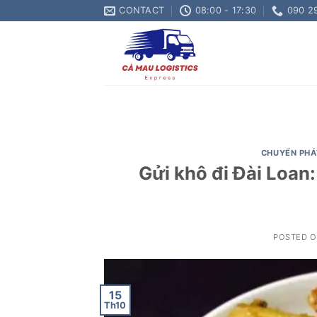
Skip
CONTACT
08:00 - 17:30
090 2
to
content
CHUYỂN PHÁ
Gửi khô đi Đài Loan:
POSTED 
15
Th10