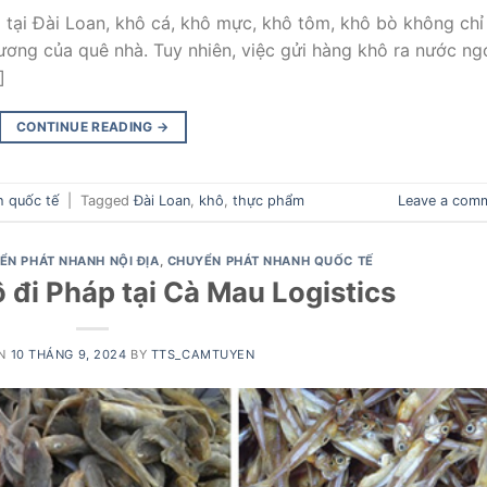
 tại Đài Loan, khô cá, khô mực, khô tôm, khô bò không chỉ 
ơng của quê nhà. Tuy nhiên, việc gửi hàng khô ra nước ng
]
CONTINUE READING
→
h quốc tế
|
Tagged
Đài Loan
,
khô
,
thực phẩm
Leave a com
ỂN PHÁT NHANH NỘI ĐỊA
,
CHUYỂN PHÁT NHANH QUỐC TẾ
 đi Pháp tại Cà Mau Logistics
ON
10 THÁNG 9, 2024
BY
TTS_CAMTUYEN