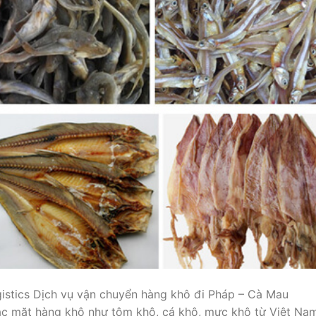
istics Dịch vụ vận chuyển hàng khô đi Pháp – Cà Mau
ác mặt hàng khô như tôm khô, cá khô, mực khô từ Việt Na