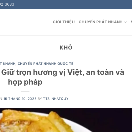
92 3633
GIỚI THIỆU
CHUYỂN PHÁT NHANH
KHÔ
T NHANH
,
CHUYỂN PHÁT NHANH QUỐC TẾ
 Giữ trọn hương vị Việt, an toàn và
hợp pháp
ON
15 THÁNG 10, 2025
BY
TTS_NHATQUY