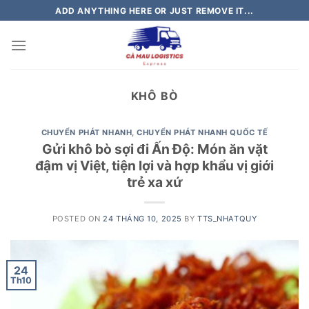
Skip
ADD ANYTHING HERE OR JUST REMOVE IT...
to
content
KHÔ BÒ
CHUYỂN PHÁT NHANH
,
CHUYỂN PHÁT NHANH QUỐC TẾ
Gửi khô bò sợi đi Ấn Độ: Món ăn vặt
đậm vị Việt, tiện lợi và hợp khẩu vị giới
trẻ xa xứ
POSTED ON
24 THÁNG 10, 2025
BY
TTS_NHATQUY
24
Th10