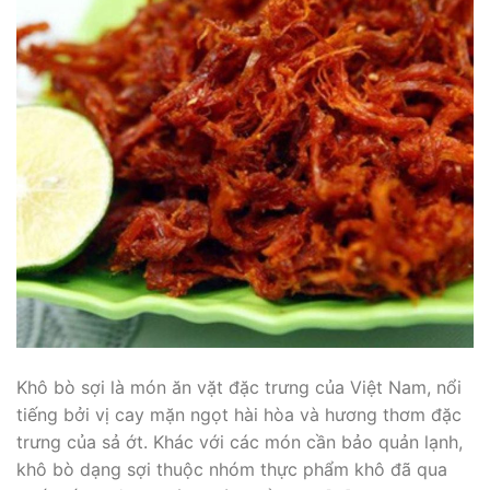
Khô bò sợi là món ăn vặt đặc trưng của Việt Nam, nổi
tiếng bởi vị cay mặn ngọt hài hòa và hương thơm đặc
trưng của sả ớt. Khác với các món cần bảo quản lạnh,
khô bò dạng sợi thuộc nhóm thực phẩm khô đã qua