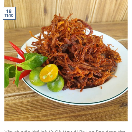
18
Th10
Vận chuyển khô bò từ Cà Mau đi Ba Lan Bạn đang tìm