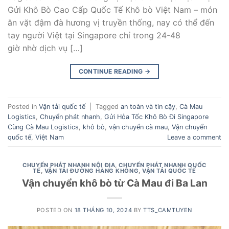
Gửi Khô Bò Cao Cấp Quốc Tế Khô bò Việt Nam – món
ăn vặt đậm đà hương vị truyền thống, nay có thể đến
tay người Việt tại Singapore chỉ trong 24-48
giờ nhờ dịch vụ […]
CONTINUE READING
→
Posted in
Vận tải quốc tế
|
Tagged
an toàn và tin cậy
,
Cà Mau
Logistics
,
Chuyển phát nhanh
,
Gửi Hỏa Tốc Khô Bò Đi Singapore
Cùng Cà Mau Logistics
,
khô bò
,
vận chuyển cà mau
,
Vận chuyển
quốc tế
,
Việt Nam
Leave a comment
CHUYỂN PHÁT NHANH NỘI ĐỊA
,
CHUYỂN PHÁT NHANH QUỐC
TẾ
,
VẬN TẢI ĐƯỜNG HÀNG KHÔNG
,
VẬN TẢI QUỐC TẾ
Vận chuyển khô bò từ Cà Mau đi Ba Lan
POSTED ON
18 THÁNG 10, 2024
BY
TTS_CAMTUYEN