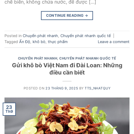
chế biến, không chứa nước, để được […]
CONTINUE READING
→
Posted in
Chuyển phát nhanh
,
Chuyển phát nhanh quốc tế
|
Tagged
Ấn Độ
,
khô bò
,
thực phẩm
Leave a comment
CHUYỂN PHÁT NHANH
,
CHUYỂN PHÁT NHANH QUỐC TẾ
Gửi khô bò Việt Nam đi Đài Loan: Những
điều cần biết
POSTED ON
23 THÁNG 9, 2025
BY
TTS_NHATQUY
23
Th9