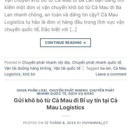
kiếm một đơn vị vận chuyển khô bò từ Cà Mau đi Ba
Lan nhanh chóng, an toàn và đáng tin cậy? Cà Mau
Logistics tự hào là đơn vị hàng đầu trong lĩnh vực vận
chuyển quốc tế, Đặc biệt với […]
CONTINUE READING
→
Posted in
Chuyển phát nhanh nội địa
,
Chuyển phát nhanh quốc tế
,
Vận tải đường hàng không
,
Vận tải quốc tế
|
Tagged
ba lan
,
Cà Mau
Logistics
,
khô bò
Leave a comment
CHƯA PHÂN LOẠI
,
CHUYỂN PHÁT NHANH
,
CHUYỂN PHÁT
NHANH QUỐC TẾ
,
DỊCH VỤ KHÁC
Gửi khô bò từ Cà Mau đi Bỉ uy tín tại Cà
Mau Logistics
POSTED ON
12 THÁNG 8, 2024
BY
HUYNHNHU_CT