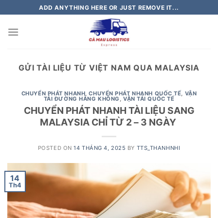
Skip
ADD ANYTHING HERE OR JUST REMOVE IT...
to
content
GỬI TÀI LIỆU TỪ VIỆT NAM QUA MALAYSIA
CHUYỂN PHÁT NHANH
,
CHUYỂN PHÁT NHANH QUỐC TẾ
,
VẬN
TẢI ĐƯỜNG HÀNG KHÔNG
,
VẬN TẢI QUỐC TẾ
CHUYỂN PHÁT NHANH TÀI LIỆU SANG
MALAYSIA CHỈ TỪ 2 – 3 NGÀY
POSTED ON
14 THÁNG 4, 2025
BY
TTS_THANHNHI
14
Th4