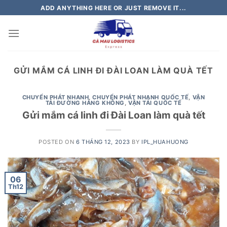
Skip
ADD ANYTHING HERE OR JUST REMOVE IT...
to
content
GỬI MẮM CÁ LINH ĐI ĐÀI LOAN LÀM QUÀ TẾT
CHUYỂN PHÁT NHANH
,
CHUYỂN PHÁT NHANH QUỐC TẾ
,
VẬN
TẢI ĐƯỜNG HÀNG KHÔNG
,
VẬN TẢI QUỐC TẾ
Gửi mắm cá linh đi Đài Loan làm quà tết
POSTED ON
6 THÁNG 12, 2023
BY
IPL_HUAHUONG
06
Th12