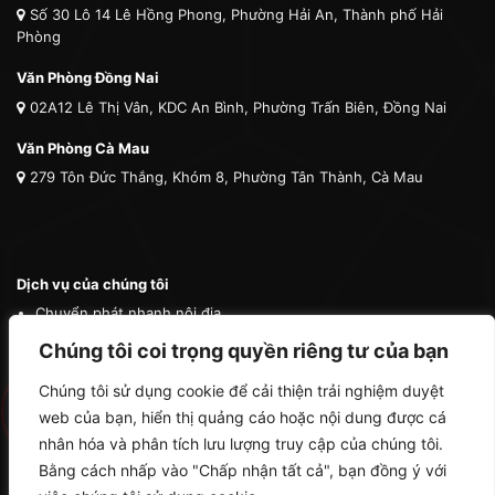
Số 30 Lô 14 Lê Hồng Phong, Phường Hải An, Thành phố Hải
Phòng
Văn Phòng Đồng Nai
02A12 Lê Thị Vân, KDC An Bình, Phường Trấn Biên, Đồng Nai
Văn Phòng Cà Mau
279 Tôn Đức Thắng, Khóm 8, Phường Tân Thành, Cà Mau
Dịch vụ của chúng tôi
Chuyển phát nhanh nội địa
Chuyển phát nhanh quốc tế
Chúng tôi coi trọng quyền riêng tư của bạn
Vận tải quốc tế
Chúng tôi sử dụng cookie để cải thiện trải nghiệm duyệt
Vận chuyển thú cưng
web của bạn, hiển thị quảng cáo hoặc nội dung được cá
Mua hộ hàng nước ngoài
nhân hóa và phân tích lưu lượng truy cập của chúng tôi.
Bằng cách nhấp vào "Chấp nhận tất cả", bạn đồng ý với