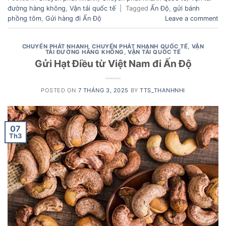
đường hàng không
,
Vận tải quốc tế
|
Tagged
Ấn Độ
,
gửi bánh
phồng tôm
,
Gửi hàng đi Ấn Độ
Leave a comment
CHUYỂN PHÁT NHANH
,
CHUYỂN PHÁT NHANH QUỐC TẾ
,
VẬN
TẢI ĐƯỜNG HÀNG KHÔNG
,
VẬN TẢI QUỐC TẾ
Gửi Hạt Điều từ Việt Nam đi Ấn Độ
POSTED ON
7 THÁNG 3, 2025
BY
TTS_THANHNHI
07
Th3