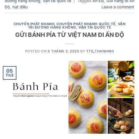
đường hàng không
,
Vận tải quốc tế
|
Tagged
Ấn Độ
,
Gửi hàng đi Ấn
Độ
,
hạt điều
Leave a comment
CHUYỂN PHÁT NHANH
,
CHUYỂN PHÁT NHANH QUỐC TẾ
,
VẬN
TẢI ĐƯỜNG HÀNG KHÔNG
,
VẬN TẢI QUỐC TẾ
GỬI BÁNH PÍA TỪ VIỆT NAM ĐI ẤN ĐỘ
POSTED ON
5 THÁNG 3, 2025
BY
TTS_THANHNHI
05
Th3