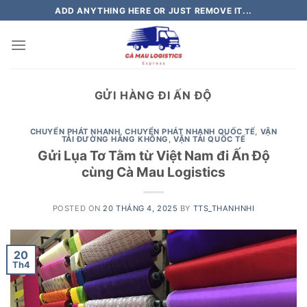
Skip
ADD ANYTHING HERE OR JUST REMOVE IT...
to
content
GỬI HÀNG ĐI ẤN ĐỘ
CHUYỂN PHÁT NHANH
,
CHUYỂN PHÁT NHANH QUỐC TẾ
,
VẬN
TẢI ĐƯỜNG HÀNG KHÔNG
,
VẬN TẢI QUỐC TẾ
Gửi Lụa Tơ Tằm từ Việt Nam đi Ấn Độ
cùng Cà Mau Logistics
POSTED ON
20 THÁNG 4, 2025
BY
TTS_THANHNHI
20
Th4