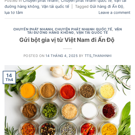
Posted in
Chuyển phát nhanh
,
Chuyển phát nhanh quốc tế
,
Vận tải
đường hàng không
,
Vận tải quốc tế
|
Tagged
Gửi hàng đi Ấn Độ
,
lụa tơ tằm
Leave a comment
CHUYỂN PHÁT NHANH
,
CHUYỂN PHÁT NHANH QUỐC TẾ
,
VẬN
TẢI ĐƯỜNG HÀNG KHÔNG
,
VẬN TẢI QUỐC TẾ
Gửi bột gia vị từ Việt Nam đi Ấn Độ
POSTED ON
14 THÁNG 4, 2025
BY
TTS_THANHNHI
14
Th4