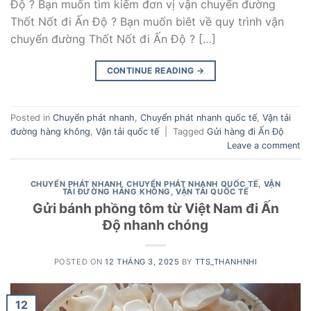
Độ ? Bạn muốn tìm kiếm đơn vị vận chuyển đường
Thốt Nốt đi Ấn Độ ? Bạn muốn biêt về quy trình vận
chuyển đường Thốt Nốt đi Ấn Độ ? […]
CONTINUE READING
→
Posted in
Chuyển phát nhanh
,
Chuyển phát nhanh quốc tế
,
Vận tải
đường hàng không
,
Vận tải quốc tế
|
Tagged
Gửi hàng đi Ấn Độ
Leave a comment
CHUYỂN PHÁT NHANH
,
CHUYỂN PHÁT NHANH QUỐC TẾ
,
VẬN
TẢI ĐƯỜNG HÀNG KHÔNG
,
VẬN TẢI QUỐC TẾ
Gửi bánh phồng tôm từ Việt Nam đi Ấn
Độ nhanh chóng
POSTED ON
12 THÁNG 3, 2025
BY
TTS_THANHNHI
12