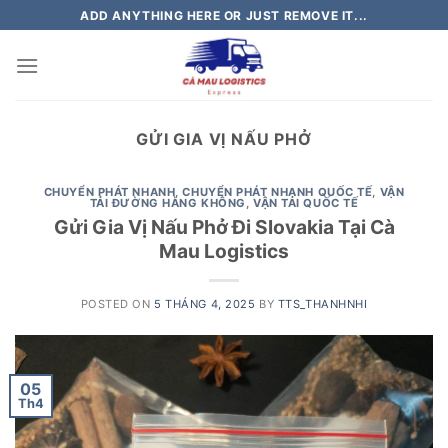
Skip
ADD ANYTHING HERE OR JUST REMOVE IT...
to
content
GỬI GIA VỊ NẤU PHỞ
CHUYỂN PHÁT NHANH
,
CHUYỂN PHÁT NHANH QUỐC TẾ
,
VẬN
TẢI ĐƯỜNG HÀNG KHÔNG
,
VẬN TẢI QUỐC TẾ
Gửi Gia Vị Nấu Phở Đi Slovakia Tại Cà
Mau Logistics
POSTED ON
5 THÁNG 4, 2025
BY
TTS_THANHNHI
05
Th4