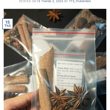
POSTED ON
15 THÁNG 3, 2025
BY
TTS_THANHNHI
15
Th3