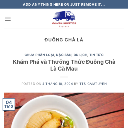
Skip
ADD ANYTHING HERE OR JUST REMOVE IT...
to
content
ĐUÔNG CHÀ LÀ
CHƯA PHÂN LOẠI
,
ĐẶC SẢN
,
DU LỊCH
,
TIN TỨC
Khám Phá và Thưởng Thức Đuông Chà
Là Cà Mau
POSTED ON
4 THÁNG 10, 2024
BY
TTS_CAMTUYEN
04
Th10