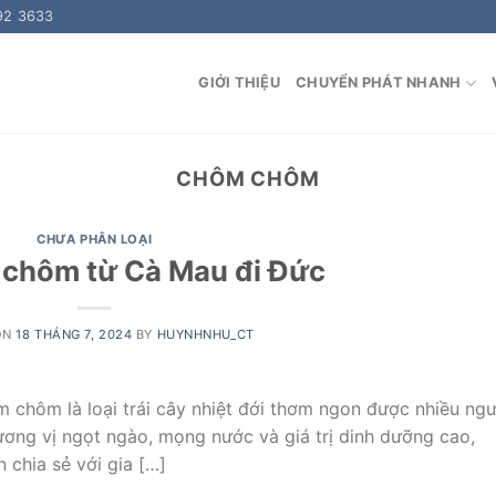
92 3633
GIỚI THIỆU
CHUYỂN PHÁT NHANH
CHÔM CHÔM
CHƯA PHÂN LOẠI
 chôm từ Cà Mau đi Đức
ON
18 THÁNG 7, 2024
BY
HUYNHNHU_CT
hôm là loại trái cây nhiệt đới thơm ngon được nhiều ngư
hương vị ngọt ngào, mọng nước và giá trị dinh dưỡng cao,
chia sẻ với gia […]