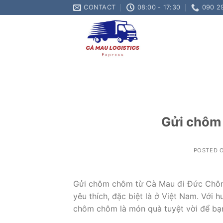
Skip
CONTACT
08:00 - 17:30
090 2
to
content
Gửi chôm
POSTED 
Gửi chôm chôm từ Cà Mau đi Đức Chôm c
yêu thích, đặc biệt là ở Việt Nam. Với 
chôm chôm là món quà tuyệt vời để bạn 