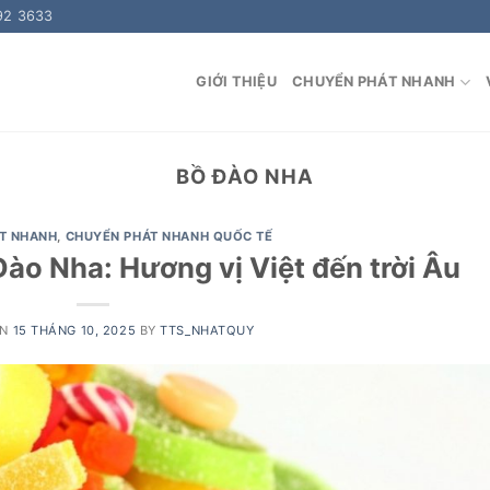
92 3633
GIỚI THIỆU
CHUYỂN PHÁT NHANH
BỒ ĐÀO NHA
T NHANH
,
CHUYỂN PHÁT NHANH QUỐC TẾ
Đào Nha: Hương vị Việt đến trời Âu
ON
15 THÁNG 10, 2025
BY
TTS_NHATQUY