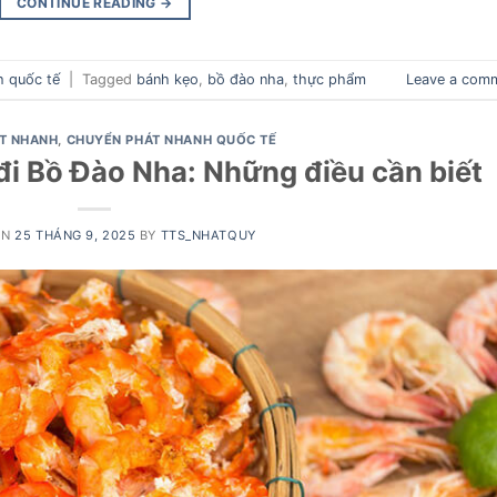
CONTINUE READING
→
h quốc tế
|
Tagged
bánh kẹo
,
bồ đào nha
,
thực phẩm
Leave a com
T NHANH
,
CHUYỂN PHÁT NHANH QUỐC TẾ
i Bồ Đào Nha: Những điều cần biết
ON
25 THÁNG 9, 2025
BY
TTS_NHATQUY