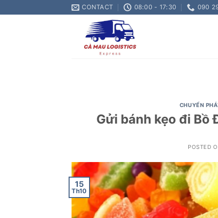
Skip
CONTACT
08:00 - 17:30
090 2
to
content
CHUYỂN PHÁ
Gửi bánh kẹo đi Bồ 
POSTED 
15
Th10