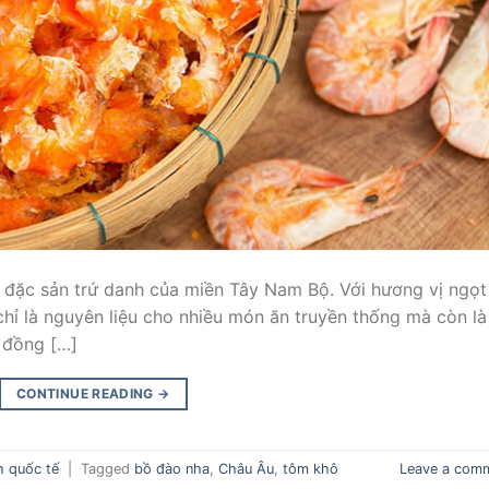
đặc sản trứ danh của miền Tây Nam Bộ. Với hương vị ngọt
chỉ là nguyên liệu cho nhiều món ăn truyền thống mà còn là
 đồng […]
CONTINUE READING
→
h quốc tế
|
Tagged
bồ đào nha
,
Châu Âu
,
tôm khô
Leave a com