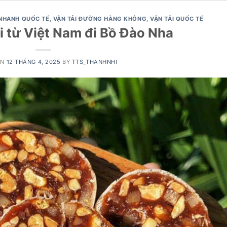
NHANH QUỐC TẾ
,
VẬN TẢI ĐƯỜNG HÀNG KHÔNG
,
VẬN TẢI QUỐC TẾ
 từ Việt Nam đi Bồ Đào Nha
ON
12 THÁNG 4, 2025
BY
TTS_THANHNHI