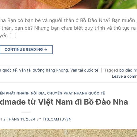
Nha Bạn có bạn bè và người thân ở Bồ Đào Nha? Bạn muốn 
thân, bạn bè? Nhưng bạn chưa biết quy trình và thủ tục ra
yển […]
CONTINUE READING
→
h quốc tế
,
Vận tải đường hàng không
,
Vận tải quốc tế
|
Tagged
bồ đào n
Leave a com
ỂN PHÁT NHANH NỘI ĐỊA
,
CHUYỂN PHÁT NHANH QUỐC TẾ
dmade từ Việt Nam đi Bồ Đào Nha
ON
2 THÁNG 11, 2024
BY
TTS_CAMTUYEN